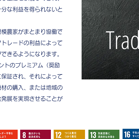
十分な利益を得られないと
。
Tra
規模農家がまとまり協働で
アトレードの利益によって
ができるようになります。
セントのプレミアム（奨励
に保証され、それによって
機材の購入、または地域の
会発展を実現させることが